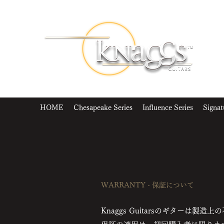
HOME
Chesapeake Series
Influence Series
Signat
WARRANTY - 保証について
Knaggs Guitarsのギター