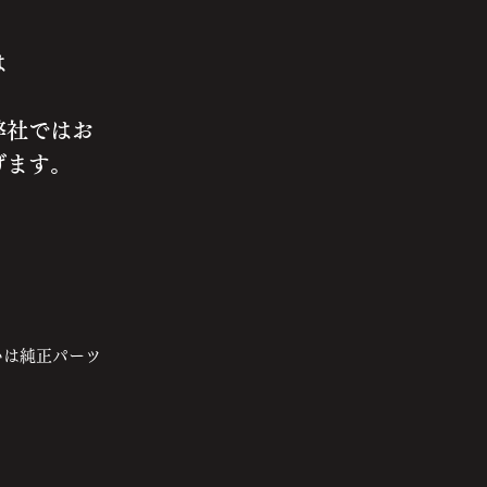
は
弊社ではお
げます。
いは純正パーツ