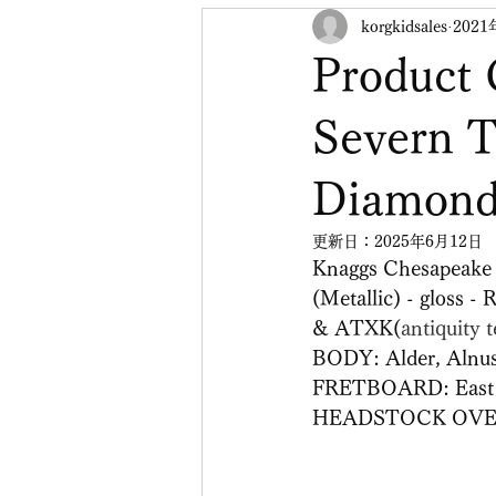
korgkidsales
2021
Product 
Severn 
Diamond(
更新日：
2025年6月12日
Knaggs Chesapeake
(Metallic) - gloss
& ATXK(
antiquity 
BODY: Alder, Alnus
FRETBOARD: East In
HEADSTOCK OVERLA