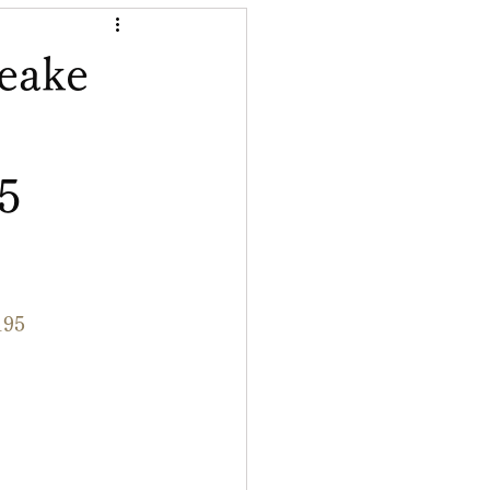
eake
5
195