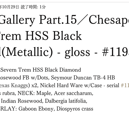
年10月29日
読了時間: 1分
Gallery Part.15／Chesap
Trem HSS Black
Metallic) - gloss - #119
 Severn Trem HSS Black Diamond
 - Rosewood FB w/Dots, Seymour Duncan TB-4 HB 
texas Knaggs
) x2, Nickel Hard Ware w/Case - serial 
#1
 rubra, NECK: Maple, Acer saccharum,
dian Rosewood, Dalbergia latifolia,
Y: Gaboon Ebony, Diospyros crass