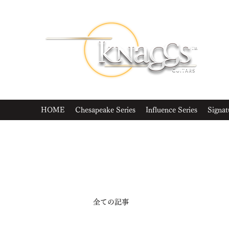
HOME
Chesapeake Series
Influence Series
Signat
全ての記事