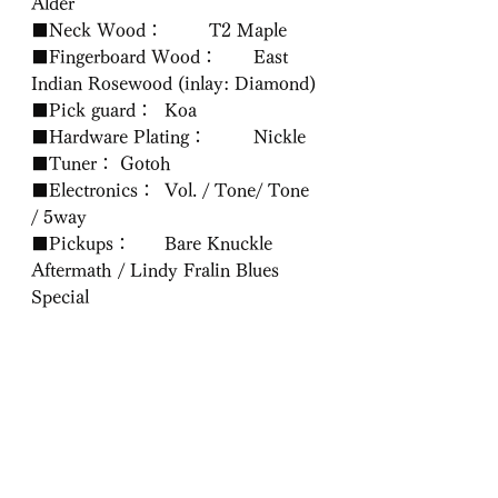
Alder
■Neck Wood：	T2 Maple 
■Fingerboard Wood：	East 
Indian Rosewood (inlay: Diamond)
■Pick guard：	Koa
■Hardware Plating：	Nickle
■Tuner：	Gotoh
■Electronics：	Vol. / Tone/ Tone 
/ 5way
■Pickups：	Bare Knuckle 
Aftermath / Lindy Fralin Blues 
Special