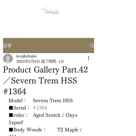
記事
korgkidsales
2023年3月8日
読了時間: 1分
Product Gallery Part.42
／Severn Trem HSS
#1364
Model：	Severn Trem HSS
■Serial：	
#1364
■color：	Aged Scotch / Onyx 
1xpurf
■Body Woods：	T2 Maple / 